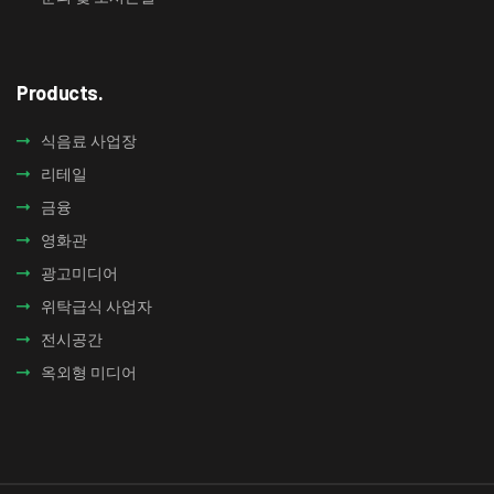
Products.
식음료 사업장​
리테일
금융
영화관
광고미디어
위탁급식 사업자
전시공간
옥외형 미디어